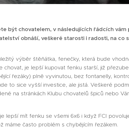
te být chovatelem, v následujících řádcích vám
telství obnáší, veškeré starosti i radosti, na co s
ůležitý výběr štěňátka, fenečky, která bude vhod
cete chovat, je lepší kupovat fenku starší, již přez
jící řezáky) plně vyvinutou, bez fontanelly, kontro
de to sice vyšší investice, ale jistá. Veškeré pod
dené na stránkách Klubu chovatelů špiců nebo Vám
je lepší mít fenku se všemi 6x6 i když FCI povoluj
likož máme často problém s chybějícím řezákem.