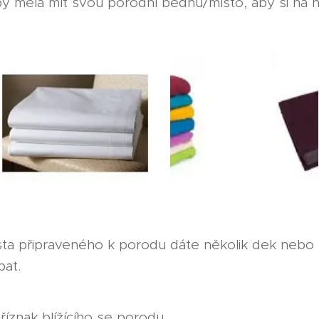
y měla mít svou porodní bednu/místo, aby si na ní
a připraveného k porodu dáte několik dek nebo 
bat.
říznak blížícího se porodu.