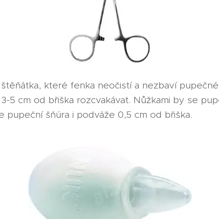
 štěňátka, které fenka neočistí a nezbaví pupečné
3-5 cm od břiška rozcvakávat. Nůžkami by se pup
e pupeční šňúra i podváže 0,5 cm od břiška.