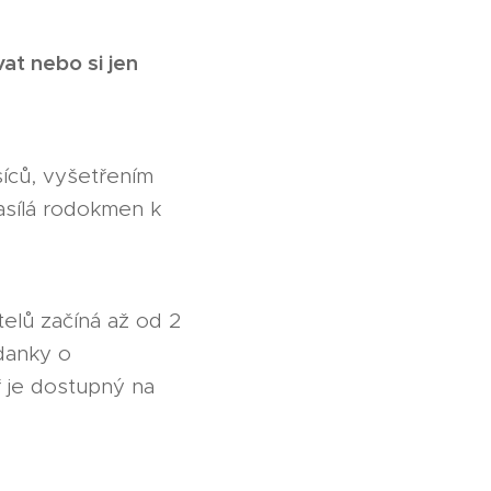
at nebo si jen
íců, vyšetřením
asílá rodokmen k
atelů začíná až od 2
ádanky o
 je dostupný na