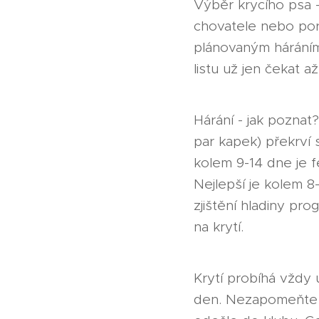
Výběr krycího psa -
chovatele nebo por
plánovaným háráním 
listu už jen čekat 
Hárání - jak poznat
par kapek) překrví s
kolem 9-14 dne je fe
Nejlepší je kolem 8
zjištění hladiny pro
na krytí.
Krytí probíhá vždy u
den. Nezapomeňte si 