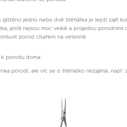
jištěno jedno nebo dvě štěňátka je lepší zajít k
ka, jestli nejsou moc velké a projedou porodními 
omluvit porod císařem na veterině.
é k porodu doma:
nka porodí, ale víc se o štěňátko nezajímá, např.