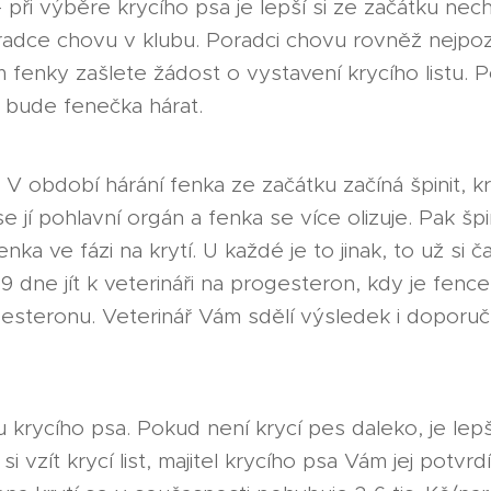
 při výběre krycího psa je lepší si ze začátku nec
adce chovu v klubu. Poradci chovu rovněž nejpoz
fenky zašlete žádost o vystavení krycího listu. 
až bude fenečka hárat.
? V období hárání fenka ze začátku začíná špinit, k
e jí pohlavní orgán a fenka se více olizuje. Pak šp
nka ve fázi na krytí. U každé je to jinak, to už si 
-9 dne jít k veterináři na progesteron, kdy je fen
gesteronu. Veterinář Vám sdělí výsledek i doporučí, 
 krycího psa. Pokud není krycí pes daleko, je lepší
vzít krycí list, majitel krycího psa Vám jej potvrd