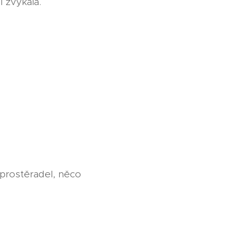
 zvykala.
prostěradel, něco