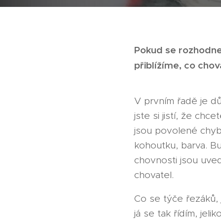
Pokud se rozhodne
přiblížíme, co chova
V prvním řadě je d
jste si jistí, že ch
jsou povolené chybě
kohoutku, barva. Bu
chovnosti jsou uve
chovatel.
Co se týče řezáků, 
já se tak řídím, je