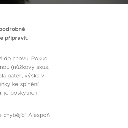
 podrobně
e připravit.
ná do chovu. Pokud
ubenou (nůžkový skus,
la patell, výška v
mínky ke splnění
 je poskytne i
e chybějící. Alespoň