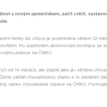
život s novým společníkem, začít cvičit, vystavov
íle.
řazení fenky do chovu je podmíněna věkem 12 měs
 profilem. Po úspěšném absolvování bonitace se z
hovného jedince na ČMKU.
ytí od 14 měsíců, ale stejně jako já i většina chov
ůžete zařídit chovatelskou stanici a to zasláním ž
ný název chovatelské stanice na ČMKU. Formulář