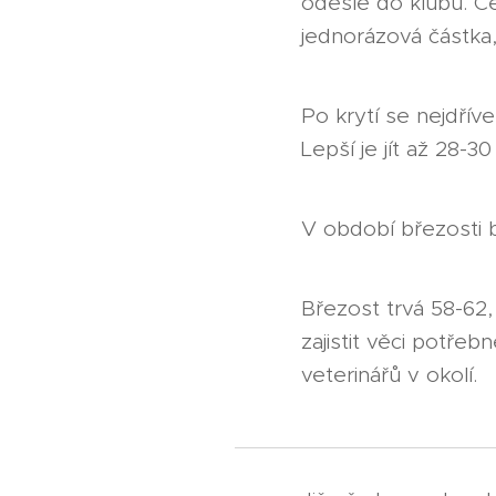
odešle do klubu. C
jednorázová částka,
Po krytí se nejdříve 
Lepší je jít až 28-30
V období březosti b
Březost trvá 58-62,
zajistit věci potřeb
veterinářů v okolí.