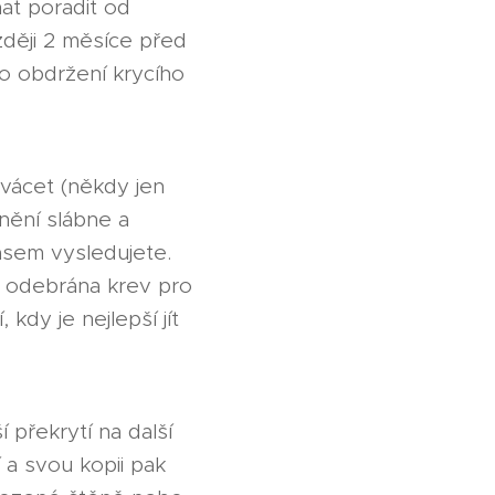
hat poradit od
ději 2 měsíce před
Po obdržení krycího
rvácet (někdy jen
inění slábne a
časem vysledujete.
ce odebrána krev pro
kdy je nejlepší jít
 překrytí na další
í a svou kopii pak