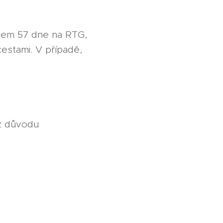
olem 57 dne na RTG,
cestami. V případě,
 z důvodu