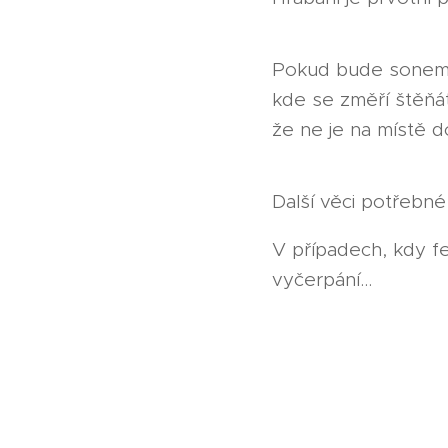
Pokud bude sonem z
kde se změří štěňát
že ne je na místě d
Další věci potřebn
V případech, kdy fe
vyčerpání...