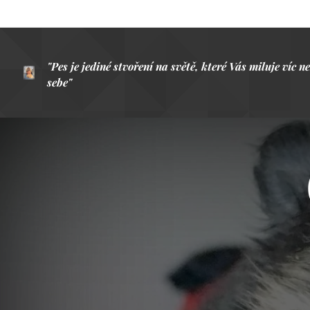
"Pes je jediné stvoření na světě, které Vás miluje víc n
sebe"
/JOSH BILLINGS/