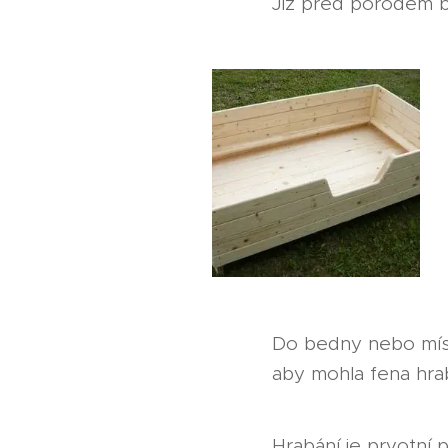
Již před porodem b
Do bedny nebo míst
aby mohla fena hra
Hrabání je prvotní p