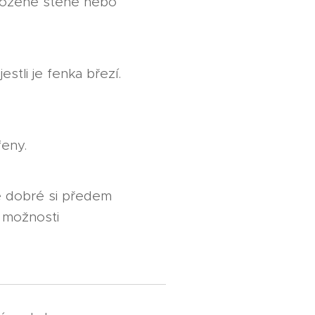
arozené štěně nebo
estli je fenka březí.
feny.
Je dobré si předem
t možnosti