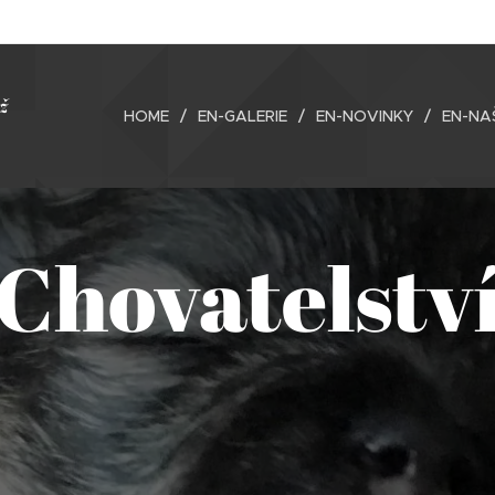
ež
HOME
EN-GALERIE
EN-NOVINKY
EN-NAŠ
Chovatelstv