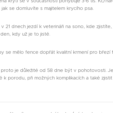
ena krytí se v současnosti pohybuje 3-6 tis. Kč/n
 jak se domluvíte s majitelem krycího psa.
v 21 dnech jezdí k veterináři na sono, kde zjistíte, j
 den, kdy už je to jisté.
y se mělo fence dopřát kvalitní krmení pro březí 
 proto je důležité od 58 dne být v pohotovosti. 
né k porodu, při možných komplikacích a také zjisti