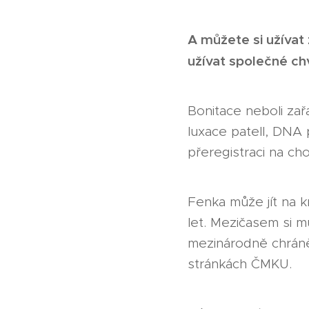
A můžete si užívat 
užívat společné chv
Bonitace neboli za
luxace patell, DNA
přeregistraci na c
Fenka může jít na kr
let. Mezičasem si m
mezinárodně chráně
stránkách ČMKU.