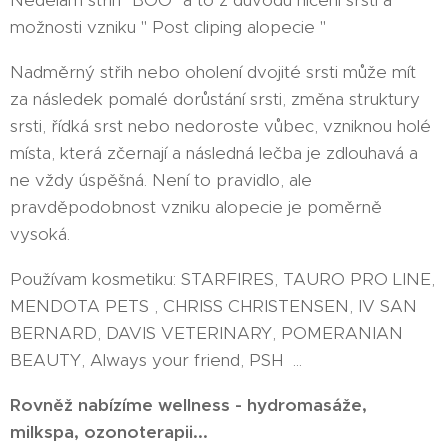
Nedělám střih "BOO" a to z důvodu ničení srsti a
možnosti vzniku " Post cliping alopecie "
Nadměrný střih nebo oholení dvojité srsti může mít
za následek pomalé dorůstání srsti, změna struktury
srsti, řídká srst nebo nedoroste vůbec, vzniknou holé
místa, která zčernají a následná lečba je zdlouhavá a
ne vždy úspěšná. Není to pravidlo, ale
pravděpodobnost vzniku alopecie je poměrně
vysoká.
Používam kosmetiku: STARFIRES, TAURO PRO LINE,
MENDOTA PETS , CHRISS CHRISTENSEN, IV SAN
BERNARD, DAVIS VETERINARY, POMERANIAN
BEAUTY, Always your friend, PSH ...
Rovněž nabízíme wellness - hydromasáže,
milkspa, ozonoterapii...