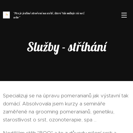
"Pes je jediné stvoření na světě, které Vás miluje víc než
sebe"
/JOSH BILLINGS/
Služby - stříhání
Specializuji se na úpravu pomeranianů jak výstavní tak
domácí. Absolvovala jsem kurzy a semináře
zaměřené na grooming pomeranianů, genetiku,
starostlivost o srst, ozonoterapie, spa ...