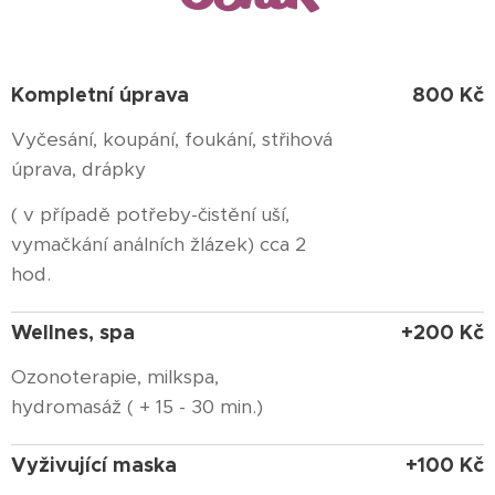
Kompletní úprava
800 Kč
Vyčesání, koupání, foukání, střihová
úprava, drápky
( v případě potřeby-čistění uší,
vymačkání análních žlázek) cca 2
hod.
Wellnes, spa
+200 Kč
Ozonoterapie, milkspa,
hydromasáž ( + 15 - 30 min.)
Vyživující maska
+100 Kč