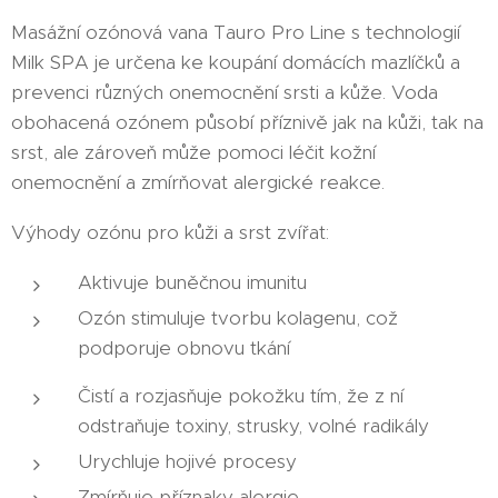
Masážní ozónová vana Tauro Pro Line s technologií
Milk SPA je určena ke koupání domácích mazlíčků a
prevenci různých onemocnění srsti a kůže. Voda
obohacená ozónem působí příznivě jak na kůži, tak na
srst, ale zároveň může pomoci léčit kožní
onemocnění a zmírňovat alergické reakce.
Výhody ozónu pro kůži a srst zvířat:
Aktivuje buněčnou imunitu
Ozón stimuluje tvorbu kolagenu, což
podporuje obnovu tkání
Čistí a rozjasňuje pokožku tím, že z ní
odstraňuje toxiny, strusky, volné radikály
Urychluje hojivé procesy
Zmírňuje příznaky alergie